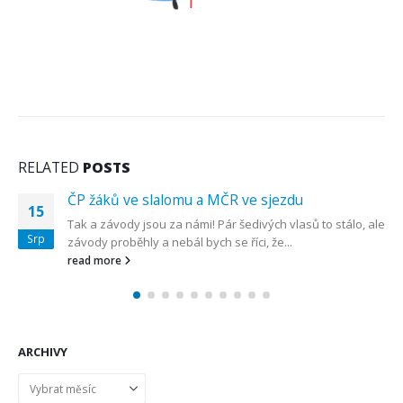
RELATED
POSTS
ČP žáků ve slalomu a MČR ve sjezdu
15
Tak a závody jsou za námi! Pár šedivých vlasů to stálo, ale
Srp
závody proběhly a nebál bych se říci, že...
read more
ARCHIVY
Archivy