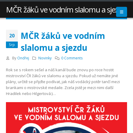
MČR žáků ve vodním slalomu a sjezdu
MČR žáků ve vodním
20
slalomu a sjezdu
Srp
By
Ondřej
Novinky
0 Comments
Rok se s rokem sešel a náš kanál bude znovu po roce hostit
mistrovství ČR žáků ve slalomu a sjezdu. Pokud už nemáte jiné
plány, určitě se přijďte podívat, jak náš vodácký potěr tančí mezi
brankami o mistrovské medaile. Zcela jistě je mezi nimi další
Hradilek nebo Hilgertová:)…