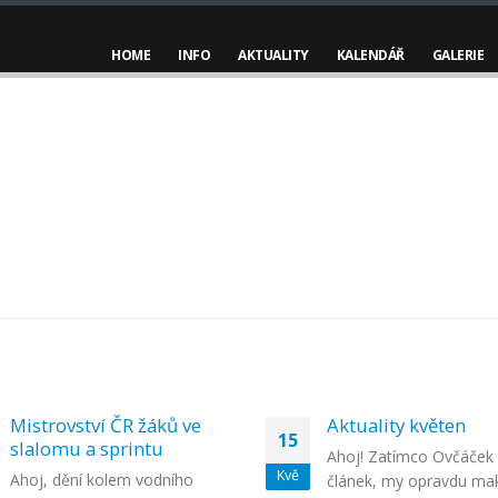
HOME
INFO
AKTUALITY
KALENDÁŘ
GALERIE
Mistrovství ČR žáků ve
Aktuality květen
15
slalomu a sprintu
Ahoj! Zatímco Ovčáček 
Kvě
Ahoj, dění kolem vodního
článek, my opravdu ma