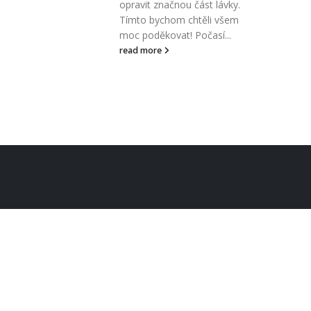
opravit značnou část lávky.
Tímto bychom chtěli všem
moc poděkovat! Počasí...
read more
019
se bál, že by
očasí a to by
kce roku