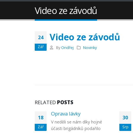
Video ze závodů
Video ze závodů
24
Zář
By
Ondřej
Novinky
RELATED
POSTS
Oprava lávky
18
30
V neděli se nám díky hojné
Zář
Srp
účasti brigádníků podařilo