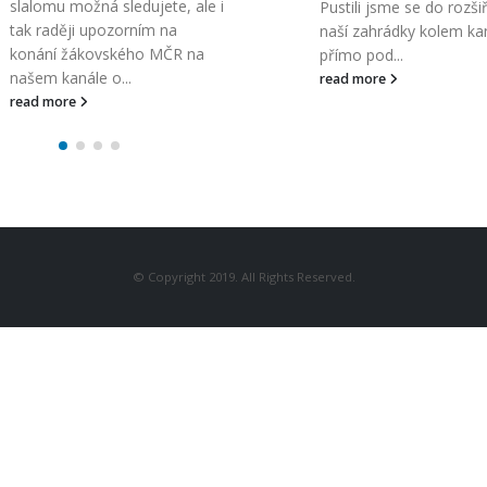
slalomu možná sledujete, ale i
Pustili jsme se do rozši
tak raději upozorním na
naší zahrádky kolem ka
konání žákovského MČR na
přímo pod...
našem kanále o...
read more
read more
© Copyright 2019. All Rights Reserved.